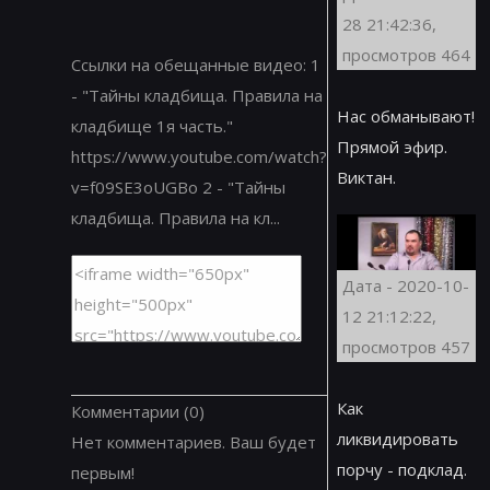
28 21:42:36,
просмотров 464
Ссылки на обещанные видео: 1
- "Тайны кладбища. Правила на
Нас обманывают!
кладбище 1я часть."
Прямой эфир.
https://www.youtube.com/watch?
Виктан.
v=f09SE3oUGBo 2 - "Тайны
кладбища. Правила на кл...
Дата - 2020-10-
12 21:12:22,
просмотров 457
Как
Комментарии
(0)
ликвидировать
Нет комментариев. Ваш будет
порчу - подклад.
первым!