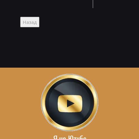
Я на Ютубе