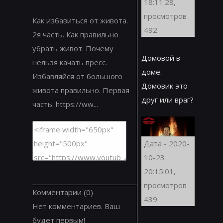
18:11:28,
просмотров
Как избавиться от живота.
492
2я часть. Как правильно
убрать живот. Почему
Домовой в
нельзя качать пресс.
доме.
Избавляйся от большого
Домовик это
живота правильно. Первая
друг или враг?
часть: https://ww...
Дата - 2020-
10-23
20:15:01,
просмотров
Комментарии
(0)
439
Нет комментариев. Ваш
будет первым!