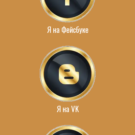
Я на Фейсбуке
Я на VK