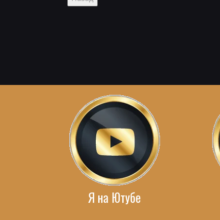
Я на Ютубе