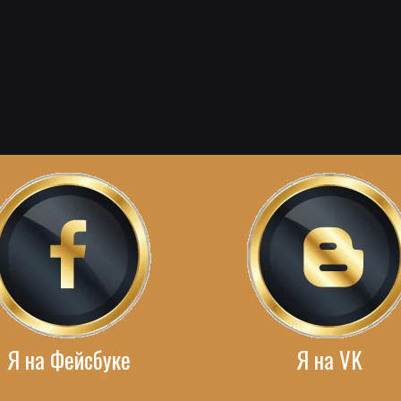
Я на Фейсбуке
Я на VK