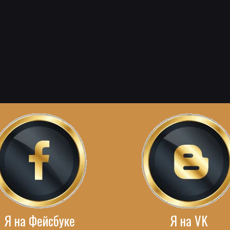
Я на Фейсбуке
Я на VK