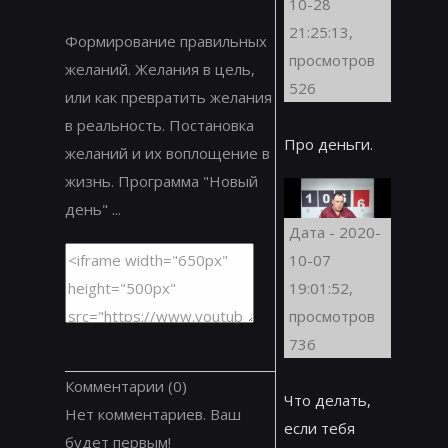
10-28
21:25:13,
Формирование правильных
просмотров
желаний. Желания в цель,
526
или как превратить желания
в реальность. Постановка
Про деньги.
желаний и их воплощение в
жизнь. Программа "Новый
день" ...
Дата - 2020-
10-07
19:01:52,
просмотров
736
Комментарии
(0)
Что делать,
Нет комментариев. Ваш
если тебя
будет первым!