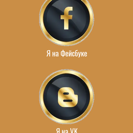
Я на Фейсбуке
Я на VK