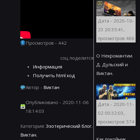
Дата - 2020-10-
23 20:35:41,
просмотров 466
Просмотров - 442
О Некромантии.
соц поделится
Д. Дульский и
Информация
Виктан.
Получить html код
Автор -
Виктан
Опубликовано - 2020-11-06
Дата - 2020-11-
18:14:03
02 00:32:03,
просмотров 574
Категория:
Эзотерический блог.
Виктан.
Как покойник