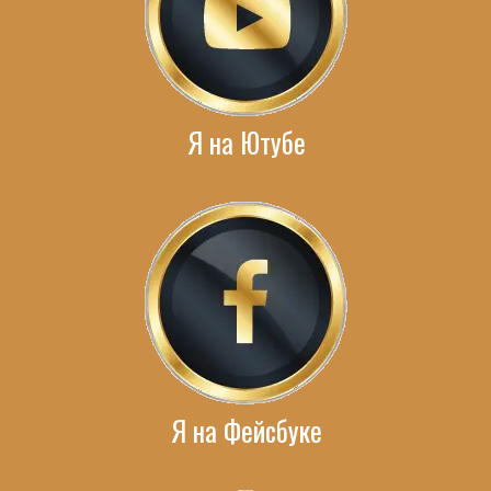
Я на Ютубе
Я на Фейсбуке