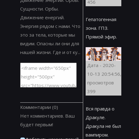
456
Сущности. Орбы.
Движение енергий.
Гепатогенная
Энергия рядом с нами. Что
зона. ГПЗ.
это за тела, которые мы
Прямой эфир.
видим. Опасны ли они для
нашей жизни. Где и от ку...
Дата - 2020-
10-13 20:54:56,
просмотров
399
Комментарии
(0)
Вся правда о
Нет комментариев. Ваш
Дракуле.
будет первым!
Дракула не был
вампиром.