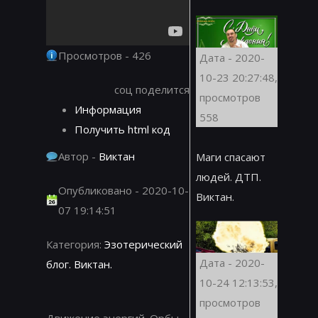
Просмотров - 426
Дата - 2020-
10-23 20:27:48,
соц поделится
просмотров
Информация
558
Получить html код
Автор -
Виктан
Маги спасают
людей. ДТП.
Опубликовано - 2020-10-
Виктан.
07 19:14:51
Категория:
Эзотерический
Дата - 2020-
блог. Виктан.
10-24 12:13:53,
просмотров
Движение энергий. Орбы.