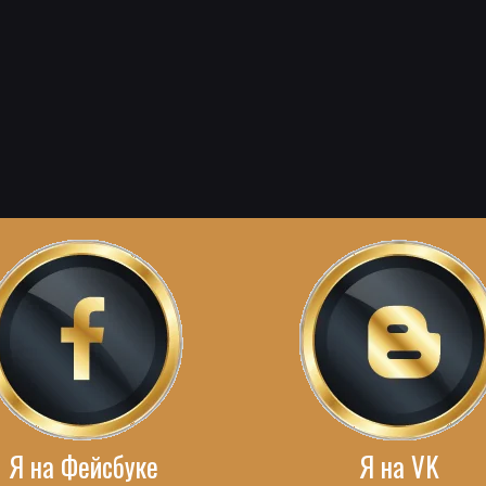
Я на Фейсбуке
Я на VK