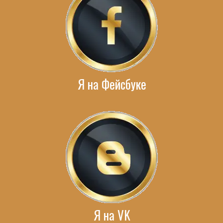
Я на Фейсбуке
Я на VK