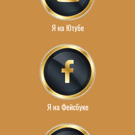
Я на Ютубе
Я на Фейсбуке