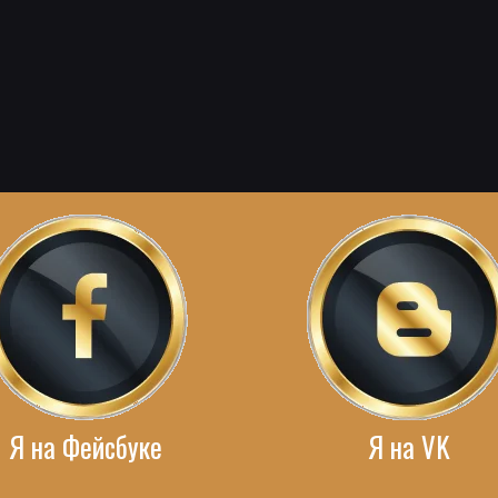
Я на Фейсбуке
Я на VK