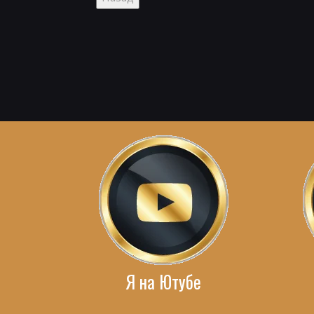
Я на Ютубе