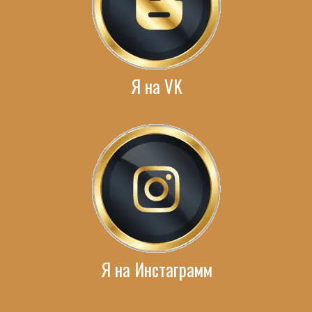
Я на VK
Я на Инстаграмм