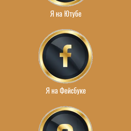
Я на Ютубе
Я на Фейсбуке