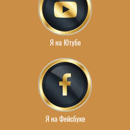
Я на Ютубе
Я на Фейсбуке