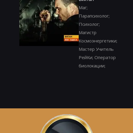
Маг;
Парапсихолог;
Психолог;
Магистр
Космоэнергетики;
Мастер Учитель
РейКи; Оператор
биолокации;