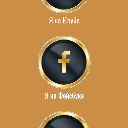
Я на Ютубе
Я на Фейсбуке