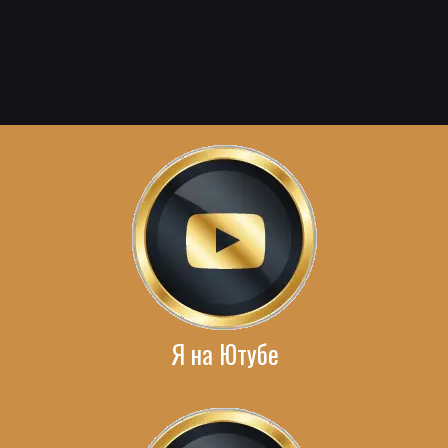
Я на Ютубе