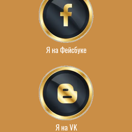
Я на Фейсбуке
Я на VK