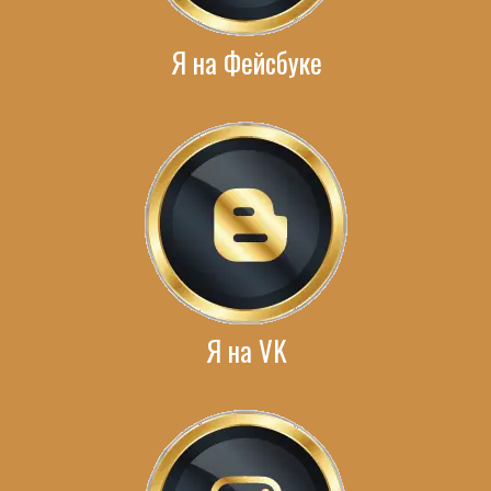
Я на Фейсбуке
Я на VK