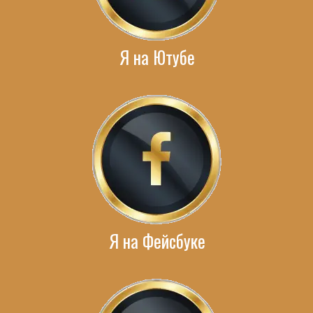
Я на Ютубе
Я на Фейсбуке