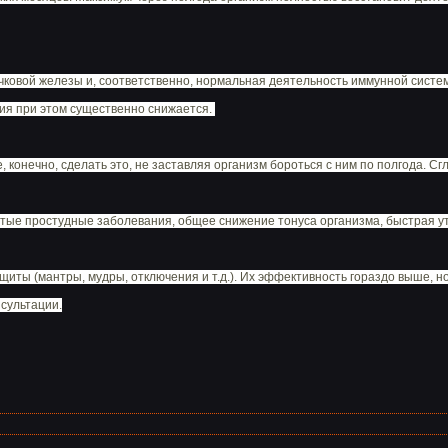
очковой железы и, соответственно, нормальная деятельность иммунной систе
ия при этом существенно снижается.
е, конечно, сделать это, не заставляя организм бороться с ним по полгода. Сг
астые простудные заболевания, общее снижение тонуса организма, быстрая у
щиты (мантры, мудры, отключения и т.д.). Их эффективность гораздо выше, 
сультации.