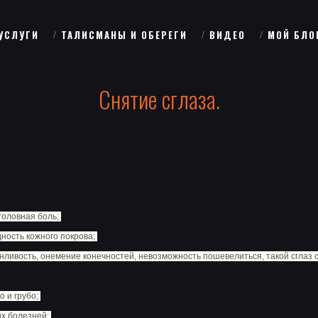
УСЛУГИ
ТАЛИСМАНЫ И ОБЕРЕГИ
ВИДЕО
МОЙ БЛО
Снятие сглаза.
головная боль;
дность кожного покрова;
онливость, онемение конечностей, невозможность пошевелиться, такой сглаз с
 и грубо;
х болезней;