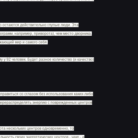
ко остаются действительно глупые люди. Эта
рограмм, например, приворота), чем место дворника.
ужающий мир и самого себя.
у у 92 человек. Будет разное количество (и качество)
справиться со сглазом без использования каких-либо
 перераспределять энергию с поврежденных центров
ота нескольких центров одновременно, то
ность своих энергетических центров - чакр - и