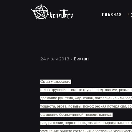
ГЛАВНАЯ
24 июля 2013 -
Виктан
Сглаз у взрослого:
головокружение, темные круги перед глазами, резкая 
дрожание рук, тела, жар, озноб, покраснение или бле
тошнота, рвота, позывы, понос; резкая потеря сил, с
ощущение беспричинной тревоги, паника;
раздражение, нервозность, желание выражаться резко
ухудшение общего состояния, обострение хронически