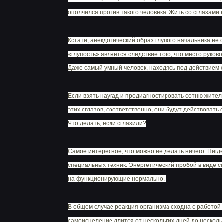
ополчился против такого человека. Жить со сглазами н
Кстати, анекдотический образ глупого начальника не
«глупость» является следствие того, что место руков
Даже самый умный человек, находясь под действием с
Если взять наугад и продиагностировать сотню жителей
этих сглазов, соответственно, они будут действовать 
Что делать, если сглазили?
Самое интересное, что можно не делать ничего. Нигде
специальных техник. Энергетический пробой в виде 
на функционирующие нормально.
В общем случае реакция организма сходна с работой
самоисцеление длится от нескольких дней до несколь