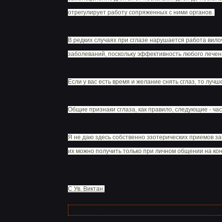
отрегулирует работу сопряженных с ними органов.
В редких случаях при сглазе нарушается работа вил
заболеваний, поскольку эффективность любого лечен
Если у вас есть время и желание снять сглаз, то лучш
Общие признаки сглаза, как правило, следующие - ч
Я не даю здесь собственно эзотерических приемов за
их можно получить только при личном общении на кон
С Ув. Виктан.