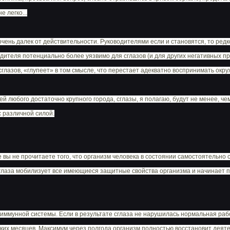
е легко...
 очень далек от действительности. Руководителями если и становятся, то ред
одителя потенциально более уязвимо для сглазов (и для других негативных п
глазов, «глупеет» в том смысле, что перестает адекватно воспринимать окр
 любого достаточно крупного города, сглазы, я полагаю, будут не менее, чем
с различной силой.
 вы не прочитаете того, что организм человека в состоянии самостоятельно 
сглаза мобилизует все имеющиеся защитные свойства организма и начинает
 иммунной системы. Если в результате сглаза не нарушилась нормальная раб
ких месяцев. Максимум через полгода организм полностью восстановит деятель