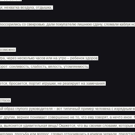
и, нехватка воздуха, отдышка;
оссорились со свекровью, дали покупателю лишнюю сдачу, сломали каблук но
возможно;
а, через несколько часов или на утро – ребенок здоров;
орот: сонливость, слабость, вялость, утомляемость;
тся, бросается, портит игрушки, не реагирует на замечания.
сглаза.
 образ глупого руководителя – вот типичный пример человека с изрядным ко
т другие, вернее понимает совершенно не то, что ему говорят, а нечто иное.
ора, выяснится удивительная вещь! Окажется, что вы своими словами, которы
плика, просьба или вопрос, словно отразившись в кривом зеркале, предстали