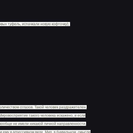
вых туфель, испачкали новую кофточку);
личеством сглазов. Такой человек раздражителен,
 Мировосприятие такого человека искажено, и если
е вообще не имели никакой личной направленности,
 ему в агрессивном виде. Мир, в буквальном, смысле