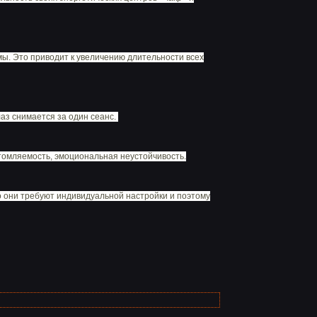
мы. Это приводит к увеличению длительности всех
лаз снимается за один сеанс.
томляемость, эмоциональная неустойчивость.
но они требуют индивидуальной настройки и поэтому