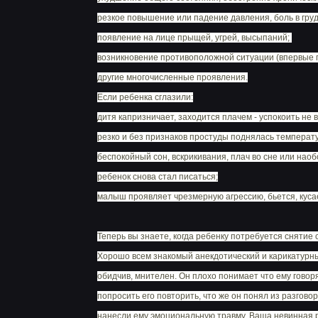
резкое повышение или падение давления, боль в груд
появление на лице прыщей, угрей, высыпаний;
возникновение противоположной ситуации (впервые п
другие многочисленные проявления.
Если ребенка сглазили:
дитя капризничает, заходится плачем - успокоить не 
резко и без признаков простуды поднялась температур
беспокойный сон, вскрикивания, плач во сне или наоб
ребенок снова стал писаться;
малыш проявляет чрезмерную агрессию, бьется, кусае
Теперь вы знаете, когда ребенку потребуется снятие 
Хорошо всем знакомый анекдотический и карикатурный
обидчив, мнителен. Он плохо понимает что ему говоря
попросить его повторить, что же он понял из разгов
нанесли ему эмоциональную травму. Ваша невинная ре