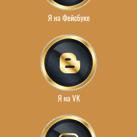
Я на Фейсбуке
Я на VK