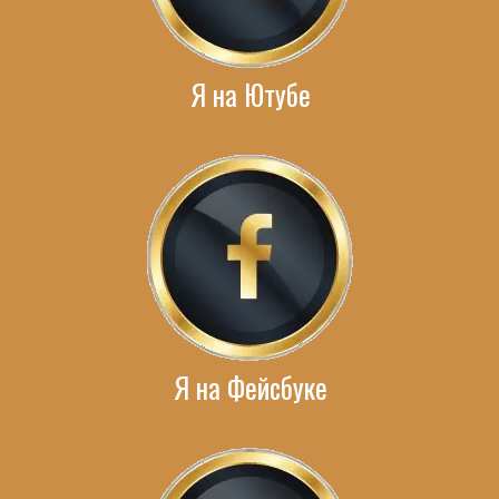
Я на Ютубе
Я на Фейсбуке