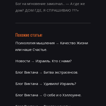
Бог на мгновение замолчал... — А где же
дом? ДОМ ГДЕ, Я СПРАШИВАЮ ???»
Похожие статьи:
Психология мышления
→
Качество Жизни
или наше Счастье.
Новости
→
Израиль. Кто с нами?
Блог Виктана
→
Битва экстрасенсов.
Блог Виктана
→
Удивило! Израиль?
Блог Виктана
→
О себе и о Хэллоуине.