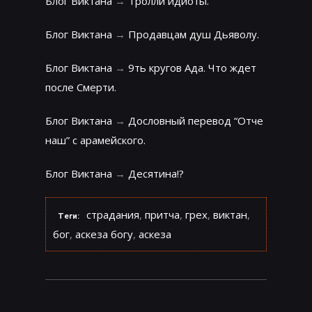
Блог Виктана
→
Тролли идиоты.
Блог Виктана
→
Продавцам душ Дьяволу.
Блог Виктана
→
9ть кругов Ада. Что ждет
после Смерти.
Блог Виктана
→
Дословный перевод “Отче
наш” с арамейского.
Блог Виктана
→
Десятина!?
страдания
,
притча
,
грех
,
виктан
,
Теги:
бог
,
аскеза богу
,
аскеза