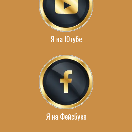
Я на Ютубе
Я на Фейсбуке