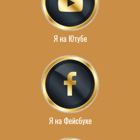
Я на Ютубе
Я на Фейсбуке