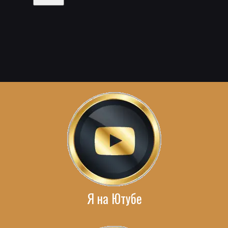
Я на Ютубе