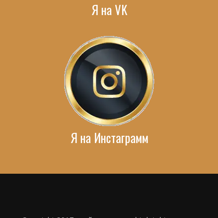
Я на VK
Я на Инстаграмм